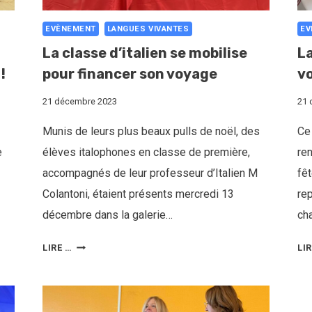
EVÈNEMENT
LANGUES VIVANTES
EV
La classe d’italien se mobilise
La
!
pour financer son voyage
vo
21 décembre 2023
21 
Munis de leurs plus beaux pulls de noël, des
Ce
e
élèves italophones en classe de première,
re
accompagnés de leur professeur d’Italien M
fêt
Colantoni, étaient présents mercredi 13
rep
décembre dans la galerie…
ch
LIRE …
LI